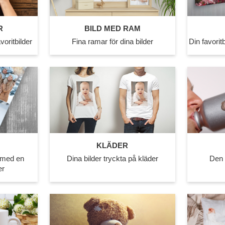
R
BILD MED RAM
oritbilder
Fina ramar för dina bilder
Din favori
KLÄDER
 med en
Dina bilder tryckta på kläder
Den 
er