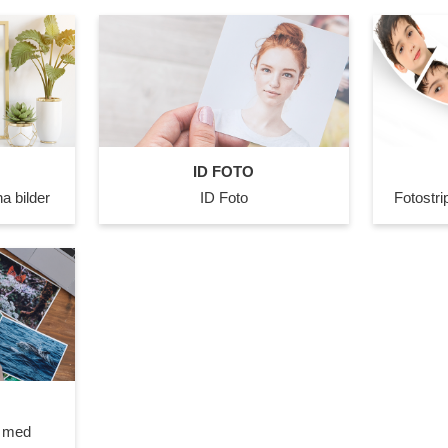
ID FOTO
a bilder
ID Foto
Fotostri
n med