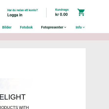
Kundvagn
shopping_cart
Har du redan ett konto?
kr 0.00
Logga in
Bilder
Fotobok
Fotopresenter
expand_more
Info
expand_more
DELIGHT
RODUCTS WITH