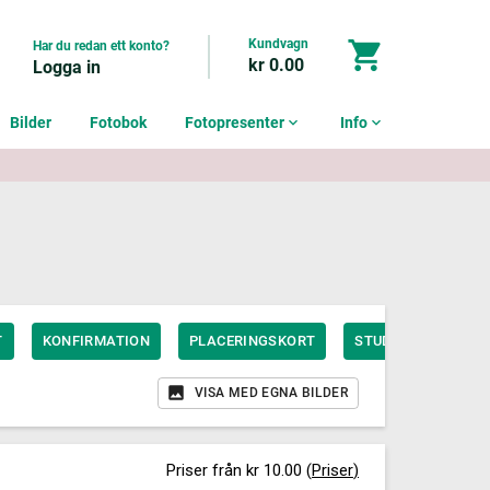
Kundvagn
shopping_cart
Har du redan ett konto?
kr 0.00
Logga in
Bilder
Fotobok
Fotopresenter
expand_more
Info
expand_more
T
KONFIRMATION
PLACERINGSKORT
STUDENT
TAC
VISA MED EGNA BILDER
Priser från kr 10.00
(
Priser
)